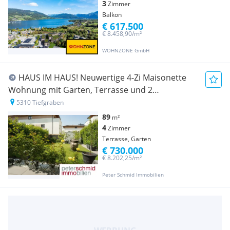
3
Zimmer
Balkon
€ 617.500
€ 8.458,90/m²
WOHNZONE GmbH
HAUS IM HAUS! Neuwertige 4-Zi Maisonette
Wohnung mit Garten, Terrasse und 2
Tiefgaragenplätze
5310 Tiefgraben
89
m²
4
Zimmer
Terrasse, Garten
€ 730.000
€ 8.202,25/m²
Peter Schmid Immobilien