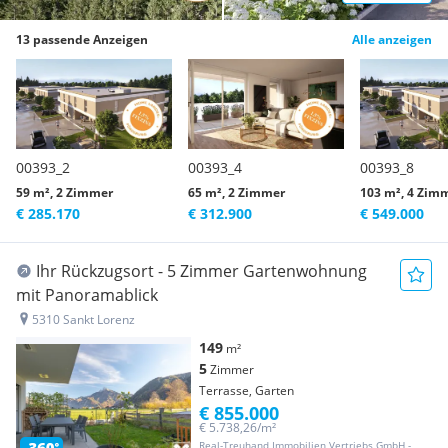
13 passende Anzeigen
Alle anzeigen
00393_2
00393_4
00393_8
59 m², 2 Zimmer
65 m², 2 Zimmer
103 m², 4 Zim
€ 285.170
€ 312.900
€ 549.000
Ihr Rückzugsort - 5 Zimmer Gartenwohnung
mit Panoramablick
5310 Sankt Lorenz
149
m²
5
Zimmer
Terrasse, Garten
€ 855.000
€ 5.738,26/m²
Real-Treuhand Immobilien Vertriebs GmbH -