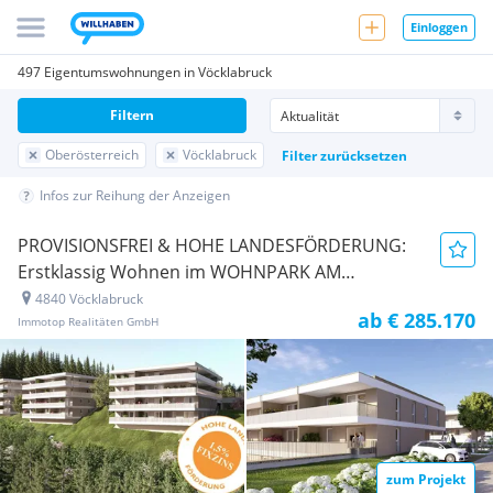
Einloggen
497 Eigentumswohnungen in Vöcklabruck
Filtern
Oberösterreich
Vöcklabruck
Filter zurücksetzen
Infos zur Reihung der Anzeigen
PROVISIONSFREI & HOHE LANDESFÖRDERUNG:
Erstklassig Wohnen im WOHNPARK AM
POSCHENHOF
4840 Vöcklabruck
Neubauprojekt
ab € 285.170
Immotop Realitäten GmbH
zum Projekt