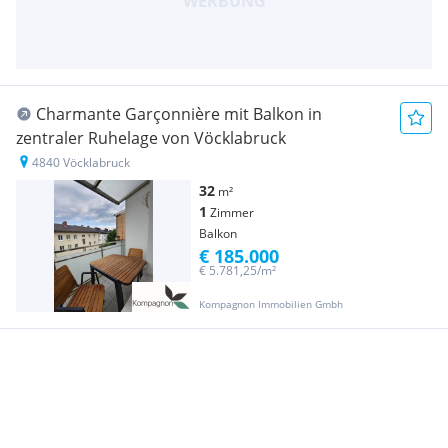
Charmante Garçonnière mit Balkon in
zentraler Ruhelage von Vöcklabruck
4840 Vöcklabruck
32
m²
1
Zimmer
Balkon
€ 185.000
€ 5.781,25/m²
Kompagnon Immobilien Gmbh