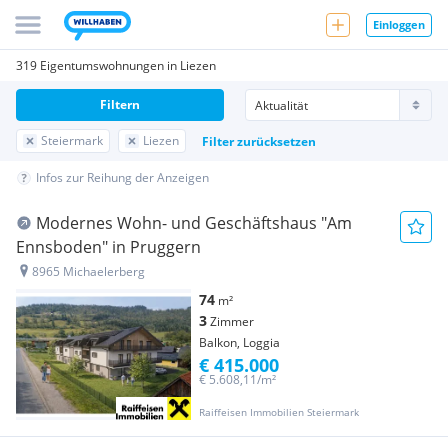
Einloggen
319 Eigentumswohnungen in Liezen
Filtern
Steiermark
Liezen
Filter zurücksetzen
Infos zur Reihung der Anzeigen
Modernes Wohn- und Geschäftshaus "Am
Ennsboden" in Pruggern
8965 Michaelerberg
74
m²
3
Zimmer
Balkon, Loggia
€ 415.000
€ 5.608,11/m²
Raiffeisen Immobilien Steiermark