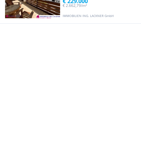
€ 229.000
€ 2.662,79/m²
IMMOBILIEN ING. LACKNER GmbH