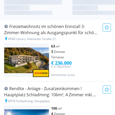
Freizeitwohnsitz im schönen Ennstal! 3-
Zimmer-Wohnung als Ausgangspunkt für schöne
Sport- und Naturerlebnisse
8940 Liezen, Admonter Straße 21
63
m²
3
Zimmer
Terrasse
€ 236.000
€ 3.746,03/m²
WOHNZONE GmbH
Rendite - Anlage - Zusatzeinkommen !
Hauptplatz Schladming: 106m², 4 Zimmer inkl.
Parkplatz
8970 Schladming, Hauptplatz
106
m²
4
Zimmer