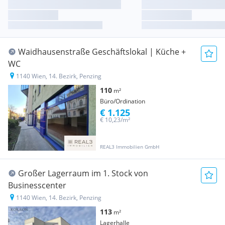
Waidhausenstraße Geschäftslokal | Küche +
WC
1140 Wien, 14. Bezirk, Penzing
110
m²
Büro/Ordination
€ 1.125
€ 10,23/m²
REAL3 Immobilien GmbH
Großer Lagerraum im 1. Stock von
Businesscenter
1140 Wien, 14. Bezirk, Penzing
113
m²
Lagerhalle