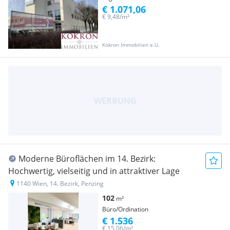
€ 1.071,06
€ 9,48/m²
Kokron Immobilien e.U.
Moderne Büroflächen im 14. Bezirk:
Hochwertig, vielseitig und in attraktiver Lage
1140 Wien, 14. Bezirk, Penzing
102
m²
Büro/Ordination
€ 1.536
€ 15,06/m²