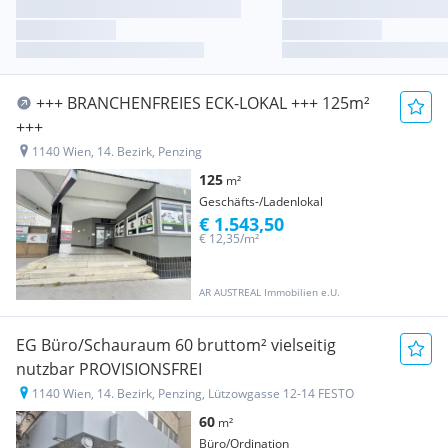
+++ BRANCHENFREIES ECK-LOKAL +++ 125m²
+++
1140 Wien, 14. Bezirk, Penzing
125
m²
Geschäfts-/Ladenlokal
€ 1.543,50
€ 12,35/m²
AR AUSTREAL Immobilien e.U.
EG Büro/Schauraum 60 bruttom² vielseitig
nutzbar PROVISIONSFREI
1140 Wien, 14. Bezirk, Penzing, Lützowgasse 12-14 FESTO
60
m²
Büro/Ordination