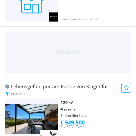
Immobilien Münzer GmbH
Lebensgefühl pur am Rande von Klagenfurt
9020 9020
120
m²
4
Zimmer
Einfamilienhaus
€ 549.500
€ 4.579,17/m²