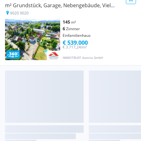
m² Grundstück, Garage, Nebengebäude, Viel
Platz in Klagenfurt!
9020 9020
145
m²
6
Zimmer
Einfamilienhaus
€ 539.000
€ 3.717,24/m²
IMMOTRUST Austria GmbH