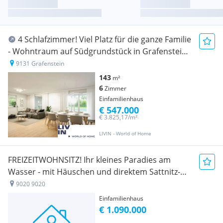
4 Schlafzimmer! Viel Platz für die ganze Familie
- Wohntraum auf Südgrundstück in Grafenstein I
LIVIN EFH 143 (F)
9131 Grafenstein
143
m²
6
Zimmer
Einfamilienhaus
€ 547.000
€ 3.825,17/m²
LIVIN - World of Home
FREIZEITWOHNSITZ! Ihr kleines Paradies am
Wasser - mit Häuschen und direktem Sattnitz-
Zugang
9020 9020
Einfamilienhaus
€ 1.090.000