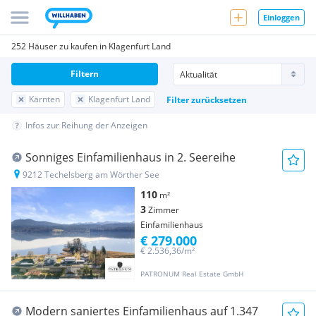
Einloggen
252 Häuser zu kaufen in Klagenfurt Land
Filtern
Kärnten
Klagenfurt Land
Filter zurücksetzen
Infos zur Reihung der Anzeigen
Sonniges Einfamilienhaus in 2. Seereihe
9212 Techelsberg am Wörther See
110
m²
3
Zimmer
Einfamilienhaus
€ 279.000
€ 2.536,36/m²
PATRONUM Real Estate GmbH
Modern saniertes Einfamilienhaus auf 1.347