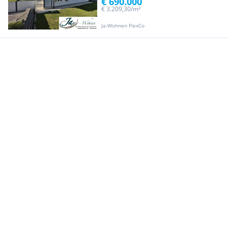
€ 690.000
€ 3.209,30/m²
Ja-Wohnen FlexCo