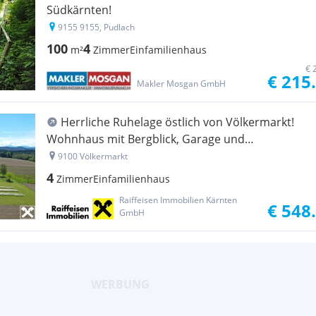
Südkärnten!
9155 9155, Pudlach
100
4
m²
Zimmer
Einfamilienhaus
€ 
€ 215
Makler Mosgan GmbH
Herrliche Ruhelage östlich von Völkermarkt!
Wohnhaus mit Bergblick, Garage und
Nebengebäude
9100 Völkermarkt
4
Zimmer
Einfamilienhaus
Raiffeisen Immobilien Kärnten
€ 548
GmbH