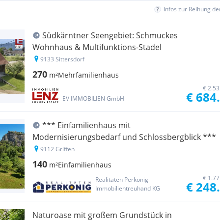
Infos zur Reihung d
Südkärntner Seengebiet: Schmuckes
Wohnhaus & Multifunktions-Stadel
9133 Sittersdorf
270
m²
Mehrfamilienhaus
€ 2.5
€ 684
EV IMMOBILIEN GmbH
*** Einfamilienhaus mit
Modernisierungsbedarf und Schlossbergblick ***
9112 Griffen
140
m²
Einfamilienhaus
€ 1.7
Realitäten Perkonig
€ 248
Immobilientreuhand KG
Naturoase mit großem Grundstück in