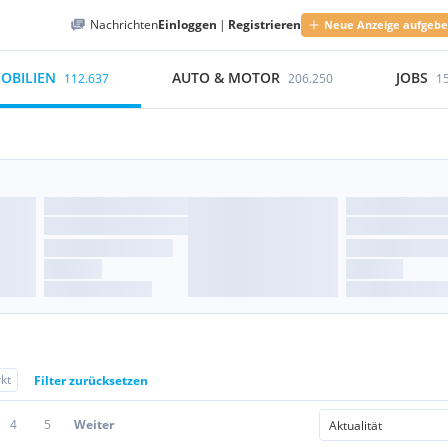
Nachrichten
Einloggen
|
Registrieren
Neue Anzeige aufgeb
OBILIEN
AUTO & MOTOR
JOBS
112.637
206.250
1
kt
Filter zurücksetzen
4
5
Weiter