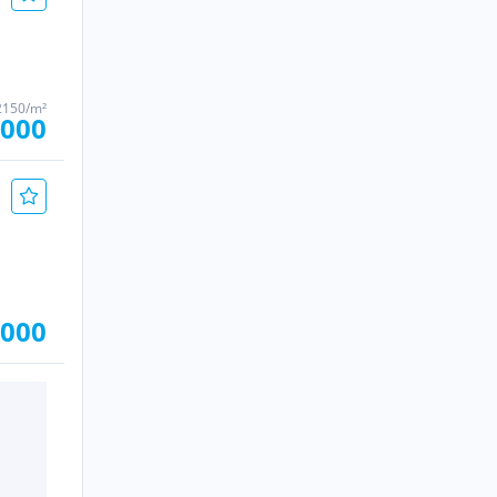
2150/m²
.000
.000