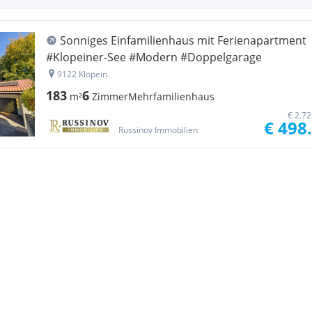
Sonniges Einfamilienhaus mit Ferienapartment
#Klopeiner-See #Modern #Doppelgarage
9122 Klopein
183
6
m²
Zimmer
Mehrfamilienhaus
€ 2.7
€ 498
Russinov Immobilien