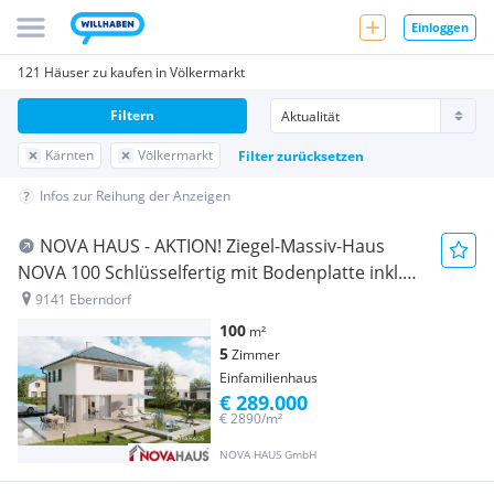
Einloggen
121 Häuser zu kaufen in Völkermarkt
Filtern
Kärnten
Völkermarkt
Filter zurücksetzen
Infos zur Reihung der Anzeigen
NOVA HAUS - AKTION! Ziegel-Massiv-Haus
NOVA 100 Schlüsselfertig mit Bodenplatte inkl.
Erdarbeiten zum Fixpreis
9141 Eberndorf
100
m²
5
Zimmer
Einfamilienhaus
€ 289.000
€ 2890/m²
NOVA HAUS GmbH