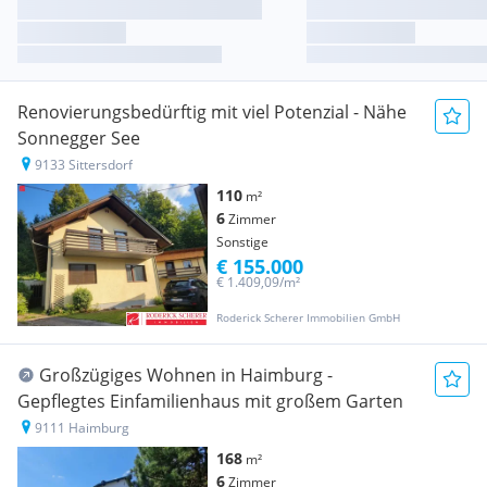
Renovierungsbedürftig mit viel Potenzial - Nähe
Sonnegger See
9133 Sittersdorf
110
m²
6
Zimmer
Sonstige
€ 155.000
€ 1.409,09/m²
Roderick Scherer Immobilien GmbH
Großzügiges Wohnen in Haimburg -
Gepflegtes Einfamilienhaus mit großem Garten
9111 Haimburg
168
m²
6
Zimmer