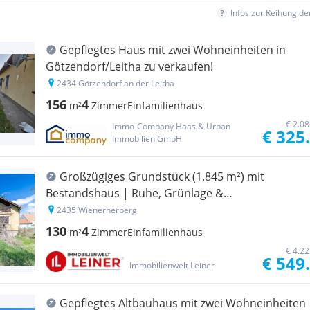
Infos zur Reihung d
Gepflegtes Haus mit zwei Wohneinheiten in
Götzendorf/Leitha zu verkaufen!
2434 Götzendorf an der Leitha
156
4
m²
Zimmer
Einfamilienhaus
€ 2.0
Immo-Company Haas & Urban
€ 325
Immobilien GmbH
Großzügiges Grundstück (1.845 m²) mit
Bestandshaus | Ruhe, Grünlage &
Entwicklungspotenzial
2435 Wienerherberg
130
4
m²
Zimmer
Einfamilienhaus
€ 4.2
€ 549
Immobilienwelt Leiner
Gepflegtes Altbauhaus mit zwei Wohneinheiten