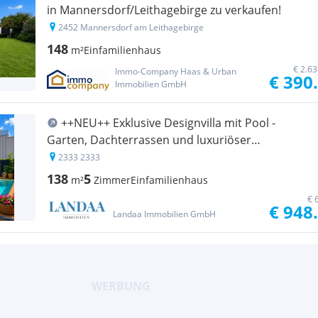
in Mannersdorf/Leithagebirge zu verkaufen!
2452 Mannersdorf am Leithagebirge
148
m²
Einfamilienhaus
€ 2.6
Immo-Company Haas & Urban
€ 390
Immobilien GmbH
++NEU++ Exklusive Designvilla mit Pool -
Garten, Dachterrassen und luxuriöser
Ausstattung in Leopoldsdorf
2333 2333
138
5
m²
Zimmer
Einfamilienhaus
€ 
€ 948
Landaa Immobilien GmbH