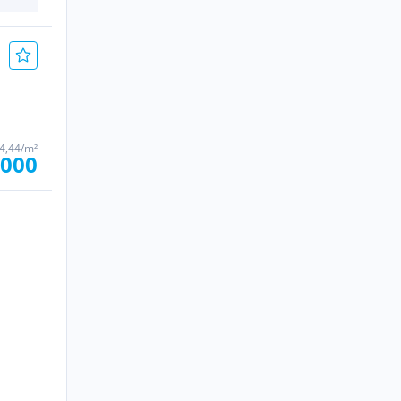
44,44/m²
.000