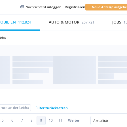
Nachrichten
Einloggen
|
Registrieren
Neue Anzeige aufgeb
OBILIEN
AUTO & MOTOR
JOBS
112.824
207.721
1
itha
ruck an der Leitha
Filter zurücksetzen
5
6
7
8
9
10
11
Weiter