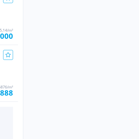
35,14/m²
.000
6876/m²
.888