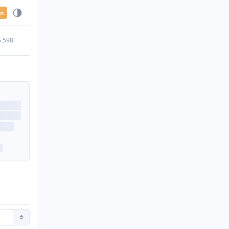
en
5.598