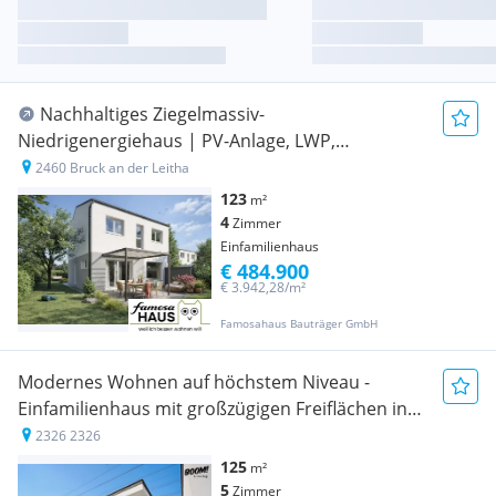
Nachhaltiges Ziegelmassiv-
Niedrigenergiehaus | PV-Anlage, LWP,
Eigengarten & Carport
2460 Bruck an der Leitha
123
m²
4
Zimmer
Einfamilienhaus
€ 484.900
€ 3.942,28/m²
Famosahaus Bauträger GmbH
Modernes Wohnen auf höchstem Niveau -
Einfamilienhaus mit großzügigen Freiflächen in
Lanzendorf bei Wien
2326 2326
125
m²
5
Zimmer