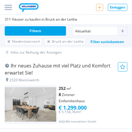
Einloggen
311 Häuser zu kaufen in Bruck an der Leitha
Filtern
Niederösterreich
Bruck an der Leitha
Filter zurücksetzen
Infos zur Reihung der Anzeigen
Ihr neues Zuhause mit viel Platz und Komfort
erwartet Sie!
2320 Mannswörth
252
m²
8
Zimmer
Einfamilienhaus
€ 1.299.000
€ 5.154,76/m²
SAQURA Immobilien GmbH