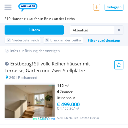
Einloggen
310 Häuser zu kaufen in Bruck an der Leitha
Filtern
Niederösterreich
Bruck an der Leitha
Filter zurücksetzen
Infos zur Reihung der Anzeigen
Erstbezug! Stilvolle Reihenhäuser mit
Terrasse, Garten und Zwei-Stellplätze
2401 Fischamend
112
m²
4
Zimmer
Reihenhaus
€ 499.000
€ 4.455,36/m²
AUTHEN7IC Real Estate FlexCo