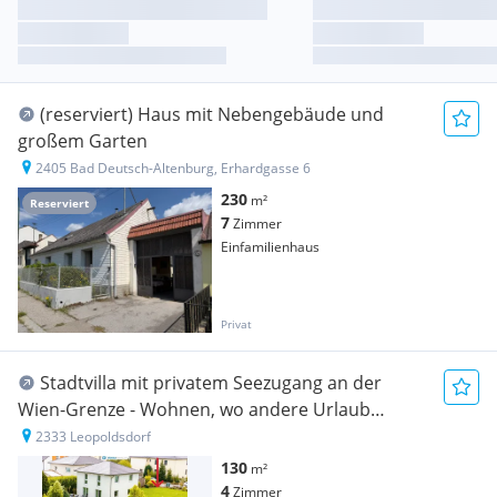
(reserviert) Haus mit Nebengebäude und
großem Garten
2405 Bad Deutsch-Altenburg, Erhardgasse 6
230
m²
Reserviert
7
Zimmer
Einfamilienhaus
Privat
Stadtvilla mit privatem Seezugang an der
Wien-Grenze - Wohnen, wo andere Urlaub
machen
2333 Leopoldsdorf
130
m²
4
Zimmer