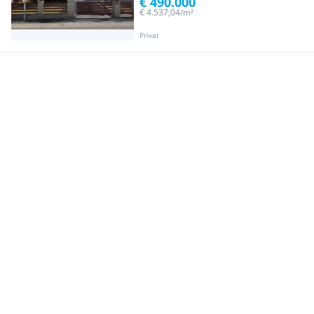
€ 490.000
€ 4.537,04/m²
Privat