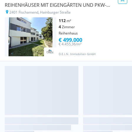
REIHENHÄUSER MIT EIGENGÄRTEN UND PKW-
STELLPLÄTZEN IN FISCHAMEND!
2401 Fischamend, Hainburger Straße
112
m²
4
Zimmer
Reihenhaus
€ 499.000
€ 4.455,36/m²
D.E.I.N. Immobilien GmbH