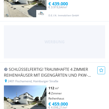
€ 439.000
€ 3.919,64/m²
D.E.I.N. Immobilien GmbH
SCHLÜSSELFERTIG! TRAUMHAFTE 4 ZIMMER
REIHENHÄUSER MIT EIGENGÄRTEN UND PKW-
STELLPLÄTZEN IN FISCHAMEND!
2401 Fischamend, Hainburger Straße
112
m²
4
Zimmer
Reihenhaus
€ 459.000
€ 4.098,21/m²