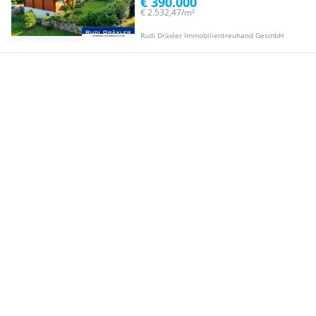
€ 390.000
€ 2.532,47/m²
Rudi Dräxler Immobilientreuhand GesmbH