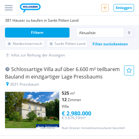
Einloggen
381 Häuser zu kaufen in Sankt Pölten Land
Filtern
Niederösterreich
Sankt Pölten Land
Filter zurücksetzen
Infos zur Reihung der Anzeigen
Schlossartige Villa auf über 6.600 m² teilbarem
Bauland in einzigartiger Lage Pressbaums
3031 Pressbaum
525
m²
12
Zimmer
Villa
€ 2.980.000
€ 5.676,19/m²
Rudi Dräxler Immobilientreuhand GesmbH