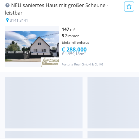
NEU saniertes Haus mit großer Scheune -
leistbar
3141 3141
147
m²
5
Zimmer
Einfamilienhaus
€ 288.000
€ 1.959,18/m²
Fortuna Real GmbH & Co KG