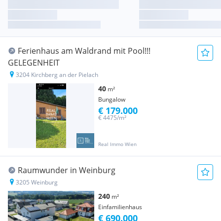
Ferienhaus am Waldrand mit Pool!!!
GELEGENHEIT
3204 Kirchberg an der Pielach
40
m²
Bungalow
€ 179.000
€ 4475/m²
Real Immo Wien
Raumwunder in Weinburg
3205 Weinburg
240
m²
Einfamilienhaus
€ 690.000