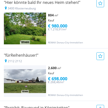
"Hier könnte bald Ihr neues Heim stehen!"
3400 Klosterneuburg
804
m²
Kauf
€ 980.000
€ 1.218,91/m²
REMAX Donau-City-Immobilien
"fürReihenhäuser!"
2112 2112
2.600
m²
Kauf
€ 698.000
€ 268,46/m²
REMAX Donau-City-Immobilien
"Preishit: Baugrund in Königstetten"