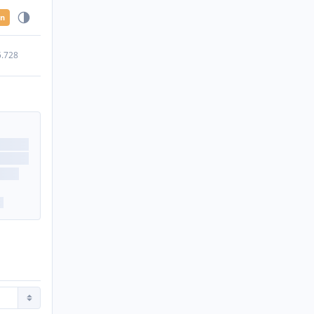
en
5.728