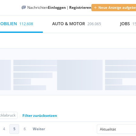
Nachrichten
Einloggen
|
Registrieren
Neue Anzeige aufgeb
OBILIEN
AUTO & MOTOR
JOBS
112.608
206.065
1
cklabruck
Filter zurücksetzen
4
5
6
Weiter