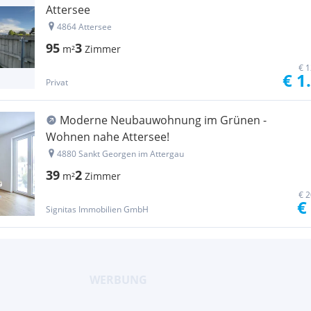
Attersee
4864 Attersee
95
3
m²
Zimmer
€ 1
€ 1
Privat
Moderne Neubauwohnung im Grünen -
Wohnen nahe Attersee!
4880 Sankt Georgen im Attergau
39
2
m²
Zimmer
€ 2
€
Signitas Immobilien GmbH