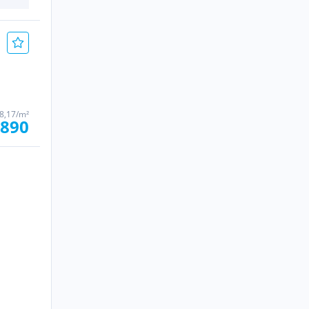
8,17/m²
.890