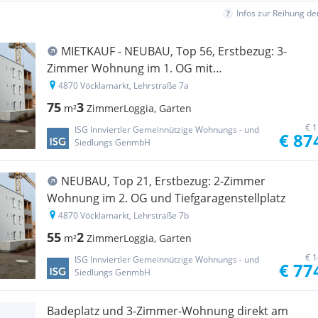
Infos zur Reihung d
MIETKAUF - NEUBAU, Top 56, Erstbezug: 3-
Zimmer Wohnung im 1. OG mit
Tiefgaragenstellplatz
4870 Vöcklamarkt, Lehrstraße 7a
75
3
m²
Zimmer
Loggia, Garten
€ 1
ISG Innviertler Gemeinnützige Wohnungs - und
€ 87
Siedlungs GenmbH
NEUBAU, Top 21, Erstbezug: 2-Zimmer
Wohnung im 2. OG und Tiefgaragenstellplatz
4870 Vöcklamarkt, Lehrstraße 7b
55
2
m²
Zimmer
Loggia, Garten
€ 1
ISG Innviertler Gemeinnützige Wohnungs - und
€ 77
Siedlungs GenmbH
Badeplatz und 3-Zimmer-Wohnung direkt am