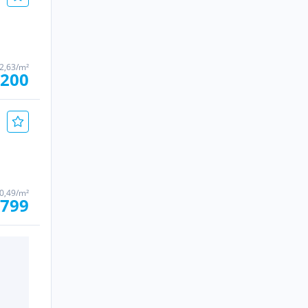
2,63/m²
.200
0,49/m²
 799