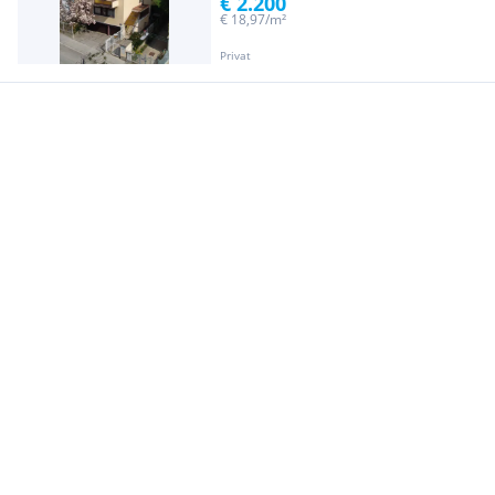
€ 2.200
€ 18,97/m²
Privat