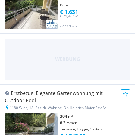
Balkon
€ 1.631
€ 21,46/m²
AVIAS GmbH
Erstbezug: Elegante Gartenwohnung mit
Outdoor Pool
1180 Wien, 18. Bezirk, Währing, Dr. Heinrich Maier Straße
204
m²
6
Zimmer
Terrasse, Loggia, Garten