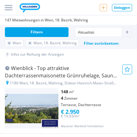
Einloggen
147 Mietwohnungen in Wien, 18. Bezirk, Währing
Filtern
Wien
Wien, 18. Bezirk, Währing
Filter zurücksetzen
Infos zur Reihung der Anzeigen
Wienblick - Top attraktive
Dachterrassenmaisonette Grünruhelage, Sauna,
Whirlpool - Garage!
1180 Wien, 18. Bezirk, Währing, Doktor-Heinrich-Maier-Straße 71
148
m²
4
Zimmer
Terrasse, Dachterrasse
€ 2.950
€ 19,93/m²
Mautner Markhof Immobilien