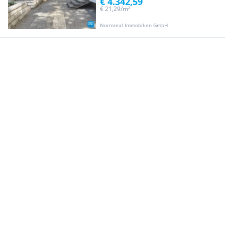
€ 4.342,59
€ 21,29/m²
Normreal Immobilien GmbH