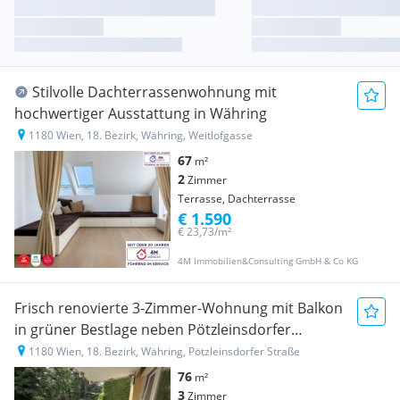
Stilvolle Dachterrassenwohnung mit
hochwertiger Ausstattung in Währing
1180 Wien, 18. Bezirk, Währing, Weitlofgasse
67
m²
2
Zimmer
Terrasse, Dachterrasse
€ 1.590
€ 23,73/m²
4M Immobilien&Consulting GmbH & Co KG
Frisch renovierte 3-Zimmer-Wohnung mit Balkon
in grüner Bestlage neben Pötzleinsdorfer
Schlosspark
1180 Wien, 18. Bezirk, Währing, Pötzleinsdorfer Straße
76
m²
3
Zimmer