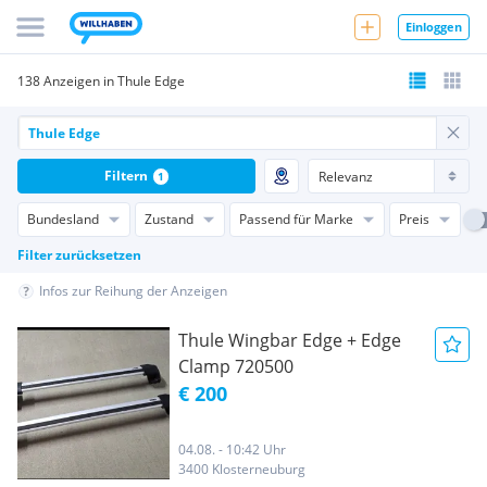
Einloggen
138 Anzeigen in Thule Edge
Filtern
1
Bundesland
Zustand
Passend für Marke
Preis
Filter zurücksetzen
Infos zur Reihung der Anzeigen
Thule Wingbar Edge + Edge
Clamp 720500
€ 200
04.08. - 10:42 Uhr
3400 Klosterneuburg