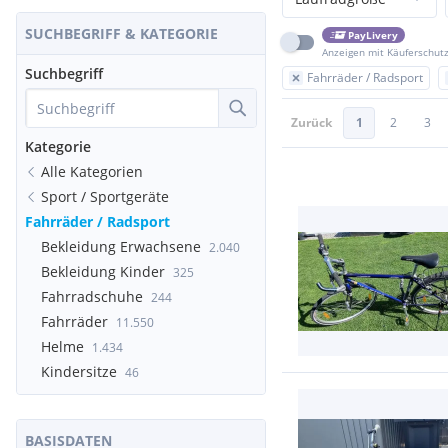
SUCHBEGRIFF & KATEGORIE
PayLivery
Anzeigen mit Käuferschut
Suchbegriff
Fahrräder / Radsport
Zurück
1
2
3
Kategorie
Alle Kategorien
Sport / Sportgeräte
Fahrräder / Radsport
Bekleidung Erwachsene
2.040
Bekleidung Kinder
325
Fahrradschuhe
244
Fahrräder
11.550
Helme
1.434
Kindersitze
46
BASISDATEN