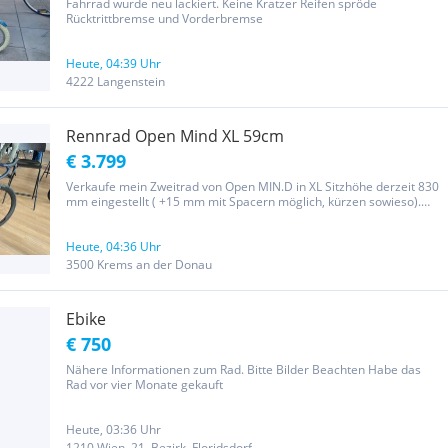
Fahrrad wurde neu lackiert. Keine Kratzer Reifen spröde
Rücktrittbremse und Vorderbremse
Heute, 04:39 Uhr
4222 Langenstein
Rennrad Open Mind XL 59cm
€ 3.799
Verkaufe mein Zweitrad von Open MIN.D in XL Sitzhöhe derzeit 830
mm eingestellt ( +15 mm mit Spacern möglich, kürzen sowieso).
Passend für Fahrer ab 188-205 cm . Aufgebaut mit SRAM Force AXS
2 x 12 Carbon Laufräder von Pancho Wheels Rush 35 mm Mit DT...
Heute, 04:36 Uhr
3500 Krems an der Donau
Ebike
€ 750
Nähere Informationen zum Rad. Bitte Bilder Beachten Habe das
Rad vor vier Monate gekauft
Heute, 03:36 Uhr
1210 Wien, 21. Bezirk, Floridsdorf