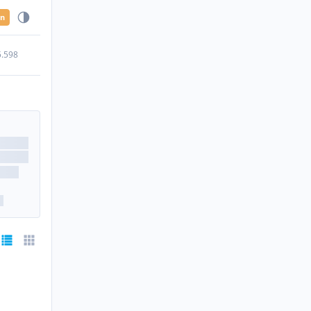
en
5.598