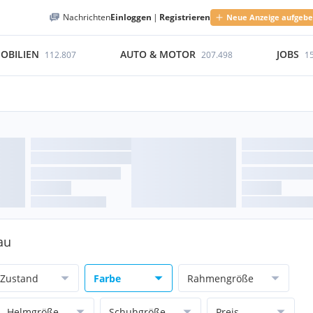
Nachrichten
Einloggen
|
Registrieren
Neue Anzeige aufgeb
OBILIEN
AUTO & MOTOR
JOBS
112.807
207.498
1
au
Zustand
Farbe
Rahmengröße
Helmgröße
Schuhgröße
Preis