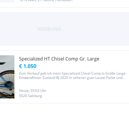
Specialized HT Chisel Comp Gr. Large
€ 1.050
Zum Verkauf geb ich mein Specialized Chisel Comp in Größe Large.
Einwandfreier Zustand BJ 2020 In seltener gute-Laune-Farbe und
Decals Original Set up, bis auf: - Lenker von Ritchey mit höherem
Rise (30mm) - Vorbau von Truvativ Hussefelt 60mm für etwas...
Heute, 03:03 Uhr
5020 Salzburg