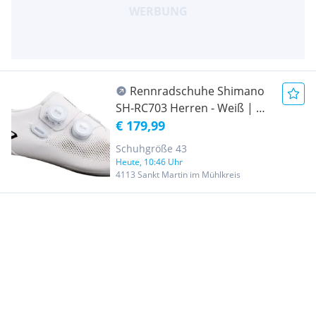
Rennradschuhe Shimano
SH-RC703 Herren - Weiß | Gr.
43 | Statt 249,99€
€ 179,99
Schuhgröße 43
Heute, 10:46 Uhr
4113 Sankt Martin im Mühlkreis