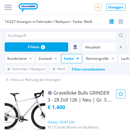
Einloggen
14.627 Anzeigen in Fahrräder / Radsport - Farbe: Weiß
Filtern
2
Bundesland
Zustand
Farbe
Rahmengröße
Lauf
Fahrräder / Radsport
Weiß
Filter zurücksetzen
Infos zur Reihung der Anzeigen
Gravelbike Bulls GRINDER
3 - 28 Zoll 12K | Neu | Gr. S |
Statt 1499€
€ 1.400
Heute, 10:47 Uhr
4113 Sankt Martin im Mühlkreis