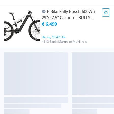
E-Bike Fully Bosch 600Wh
29"/27,5" Carbon | BULLS
SONIC EN-R 2 |Gr.L| statt
€ 6.499
7999
Heute, 10:47 Uhr
4113 Sankt Martin im Mühlkreis