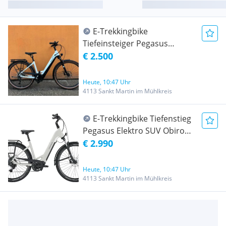
E-Trekkingbike
Tiefeinsteiger Pegasus
Premio Evo 10 LTE | 1312,9
€ 2.500
km | Gr. M | 1 Jahr alt |
Testrad | 1 A Servie | statt
Heute, 10:47 Uhr
4499€
4113 Sankt Martin im Mühlkreis
E-Trekkingbike Tiefenstieg
Pegasus Elektro SUV Obiro
EVO | neu | Gr.S | statt
€ 2.990
3699€
Heute, 10:47 Uhr
4113 Sankt Martin im Mühlkreis