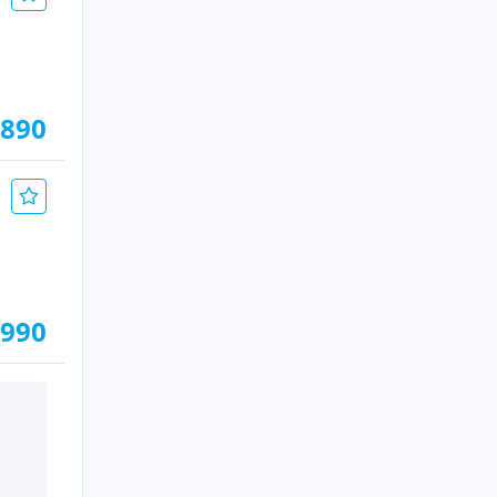
.890
.990