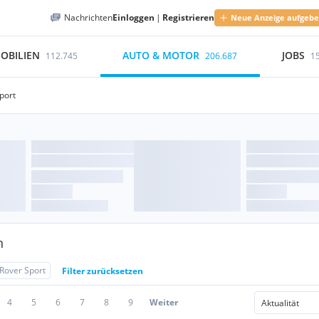
Nachrichten
Einloggen
|
Registrieren
Neue Anzeige aufgeb
OBILIEN
AUTO & MOTOR
JOBS
112.745
206.687
1
port
n
Rover Sport
Filter zurücksetzen
4
5
6
7
8
9
Weiter