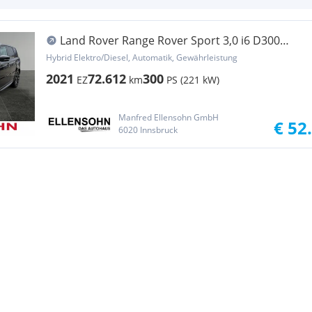
Land Rover Range Rover Sport 3,0 i6 D300
MHEV AWD HSE Aut.
Hybrid Elektro/Diesel, Automatik, Gewährleistung
2021
72.612
300
EZ
km
PS (221 kW)
Manfred Ellensohn GmbH
€ 52
6020 Innsbruck