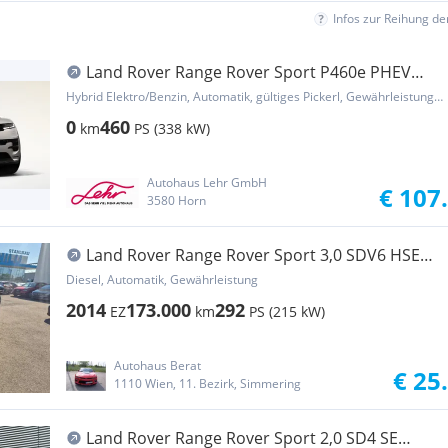
Infos zur Reihung d
Land Rover Range Rover Sport P460e PHEV
AWD Dynamic SE Aut.
Hybrid Elektro/Benzin, Automatik, gültiges Pickerl, Gewährleistung, Garantie
0
460
km
PS (338 kW)
Autohaus Lehr GmbH
€ 107
3580 Horn
Land Rover Range Rover Sport 3,0 SDV6 HSE
Dynamik-Paket
Diesel, Automatik, Gewährleistung
2014
173.000
292
EZ
km
PS (215 kW)
Autohaus Berat
€ 25
1110 Wien, 11. Bezirk, Simmering
Land Rover Range Rover Sport 2,0 SD4 SE