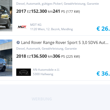
AUT.|1BESITZ|KEYLE...
Diesel, Automatik, gültiges Pickerl, Gewährleistung, Garantie
2017
152.300
241
EZ
km
PS (177 kW)
MDT KG
€ 26
1120 Wien, 12. Bezirk, Meidling
Land Rover Range Rover Sport S 3,0 SDV6 Aut.
Zahnriemen n...
Diesel, Automatik, Gewährleistung, Garantie
2018
136.500
306
EZ
km
PS (225 kW)
AN-Automobile e.U.
€ 36
5300 Hallwang