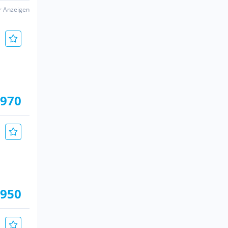
er Anzeigen
.970
.950