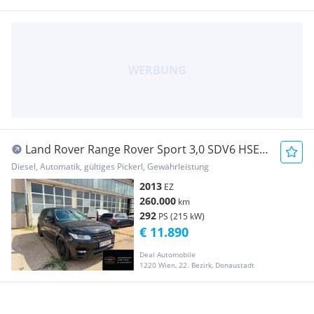
Land Rover Range Rover Sport 3,0 SDV6 HSE
MOTORSCHADEN/VOLL
Diesel, Automatik, gültiges Pickerl, Gewährleistung
2013
EZ
260.000
km
292
PS (215 kW)
€ 11.890
Deal Automobile
1220 Wien, 22. Bezirk, Donaustadt