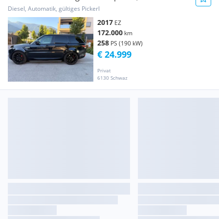
Diesel, Automatik, gültiges Pickerl
2017
EZ
172.000
km
258
PS (190 kW)
€ 24.999
Privat
6130 Schwaz