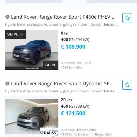
Land Rover Range Rover Sport P460e PHEV
AWD Dynamic SE Mom...
Hybrid Elektro/Benzin, Automatik, gültiges Pickerl, Gewährleistung, Garantie
0
km
400
PS (294 kW)
€ 108.900
Autohaus Seipl GmbH
4060 Leonding
Land Rover Range Rover Sport Dynamic SE
P460e
Hybrid Elektro/Benzin, Automatik, gültiges Pickerl, Gewährleistung, Garantie
20
km
460
PS (338 kW)
€ 121.500
Autohaus Strauss GmbH
7535 Sankt Michael im Burgenland