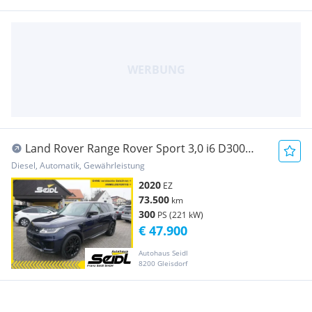
Land Rover Range Rover Sport 3,0 i6 D300
MHEV AWD HSE Aut....
Diesel, Automatik, Gewährleistung
2020
EZ
73.500
km
300
PS (221 kW)
€ 47.900
Autohaus Seidl
8200 Gleisdorf