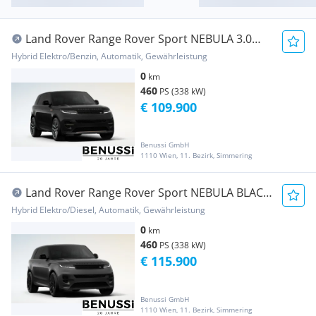
Land Rover Range Rover Sport NEBULA 3.0
PHEV 460PS
Hybrid Elektro/Benzin, Automatik, Gewährleistung
0
km
460
PS (338 kW)
€ 109.900
Benussi GmbH
1110 Wien, 11. Bezirk, Simmering
Land Rover Range Rover Sport NEBULA BLACK
3.0 PHEV 460PS
Hybrid Elektro/Diesel, Automatik, Gewährleistung
0
km
460
PS (338 kW)
€ 115.900
Benussi GmbH
1110 Wien, 11. Bezirk, Simmering