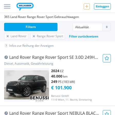
Einloggen
365 Land Rover Range Rover Sport Gebrauchtwagen
Filtern
Land Rover
Range Rover Sport
Filter zurücksetzen
Infos zur Reihung der Anzeigen
Land Rover Range Rover Sport SE 3.0D 249HP
4WD A8 MHEV
Diesel, Automatik, Gewährleistung
2024
EZ
40.000
km
249
PS (183 kW)
€ 101.900
Benussi GmbH
1110 Wien, 11. Bezirk, Simmering
Land Rover Range Rover Sport NEBULA BLACK