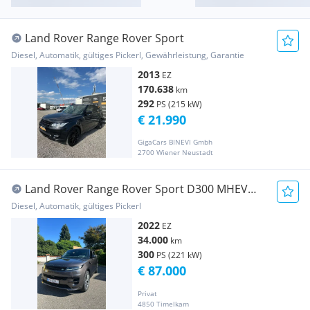
Land Rover Range Rover Sport
Diesel, Automatik, gültiges Pickerl, Gewährleistung, Garantie
2013
EZ
170.638
km
292
PS (215 kW)
€ 21.990
GigaCars BINEVI Gmbh
2700 Wiener Neustadt
Land Rover Range Rover Sport D300 MHEV
AWD Dynamic HSE Aut.
Diesel, Automatik, gültiges Pickerl
2022
EZ
34.000
km
300
PS (221 kW)
€ 87.000
Privat
4850 Timelkam