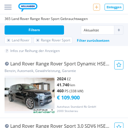
Einloggen
365 Land Rover Range Rover Sport Gebrauchtwagen
Filtern
Land Rover
Range Rover Sport
Filter zurücksetzen
Infos zur Reihung der Anzeigen
Land Rover Range Rover Sport Dynamic HSE
Hybrid
Benzin, Automatik, Gewährleistung, Garantie
2024
EZ
41.740
km
460
PS (338 kW)
€ 109.900
Autohaus Standard Rk GmbH
2000 Stockerau
Land Rover Range Rover Sport 3,0 SDV6 HSE