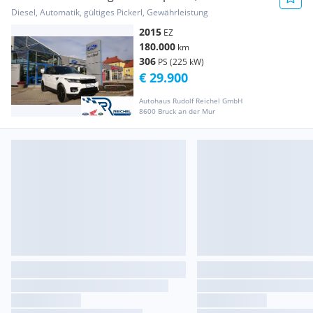
Dynamik-Paket
Diesel, Automatik, gültiges Pickerl, Gewährleistung
2015
EZ
180.000
km
306
PS (225 kW)
€ 29.900
Autohaus Rudolf Reichel GmbH
8600 Bruck an der Mur