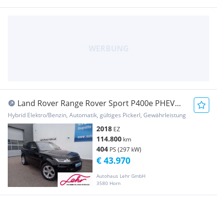
Land Rover Range Rover Sport P400e PHEV
Plug-in Hybrid HSE
Hybrid Elektro/Benzin, Automatik, gültiges Pickerl, Gewährleistung
2018
EZ
114.800
km
404
PS (297 kW)
€ 43.970
Autohaus Lehr GmbH
3580 Horn