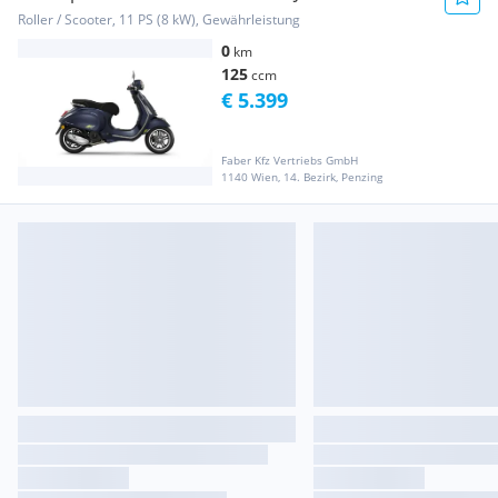
Roller / Scooter, 11 PS (8 kW), Gewährleistung
0
km
125
ccm
€ 5.399
Faber Kfz Vertriebs GmbH
1140 Wien, 14. Bezirk, Penzing