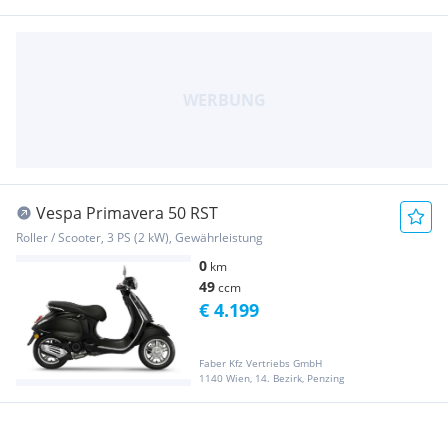
Vespa Primavera 50 RST
Roller / Scooter, 3 PS (2 kW), Gewährleistung
0
km
49
ccm
€ 4.199
Faber Kfz Vertriebs GmbH
1140 Wien, 14. Bezirk, Penzing