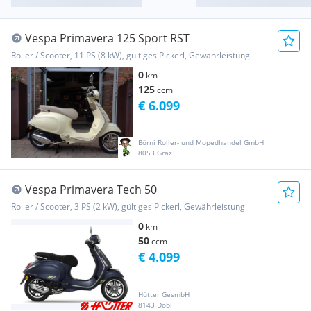
Vespa Primavera 125 Sport RST
Roller / Scooter, 11 PS (8 kW), gültiges Pickerl, Gewährleistung
0
km
125
ccm
€ 6.099
Börni Roller- und Mopedhandel GmbH
8053 Graz
Vespa Primavera Tech 50
Roller / Scooter, 3 PS (2 kW), gültiges Pickerl, Gewährleistung
0
km
50
ccm
€ 4.099
Hütter GesmbH
8143 Dobl