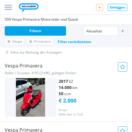
Einloggen
509 Vespa Primavera Motorräder und Quads
Filtern
Vespa
Primavera
Filter zurücksetzen
Infos zur Reihung der Anzeigen
Vespa Primavera
Roller / Scooter, 4 PS (3 kW), gültiges Pickerl
2017
EZ
14.000
km
50
ccm
€ 2.000
Privat
6060 Hall in Tirol
Vespa Primavera