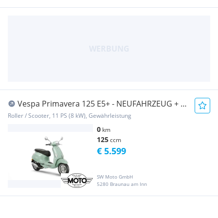
Vespa Primavera 125 E5+ - NEUFAHRZEUG + 4
Jahre Gara...
Roller / Scooter, 11 PS (8 kW), Gewährleistung
0
km
125
ccm
€ 5.599
SW Moto GmbH
5280 Braunau am Inn