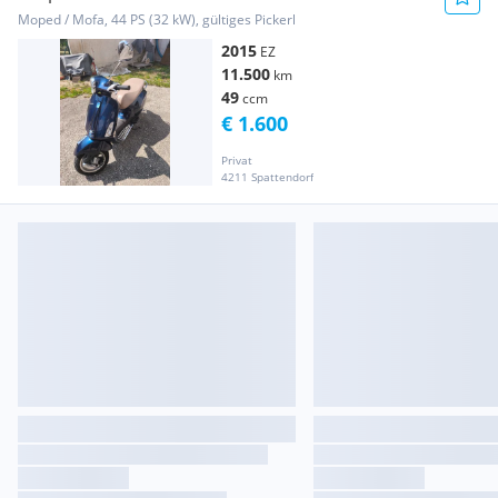
Moped / Mofa, 44 PS (32 kW), gültiges Pickerl
2015
EZ
11.500
km
49
ccm
€ 1.600
Privat
4211 Spattendorf