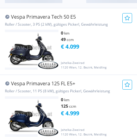
Vespa Primavera Tech 50 E5
Roller / Scooter, 3 PS (2 kW), gültiges Pickerl, Gewährleistung
0
km
49
ccm
€ 4.099
Jahelka-Zweirad
1120 Wien, 12. Bezirk, Meidling
Vespa Primavera 125 FL E5+
Roller / Scooter, 11 PS (8 kW), gültiges Pickerl, Gewährleistung
0
km
125
ccm
€ 4.999
Jahelka-Zweirad
1120 Wien, 12. Bezirk, Meidling