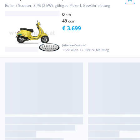
Roller / Scooter, 3 PS (2 kW), gültiges Pickerl, Gewährleistung
0
km
49
ccm
€ 3.699
Jahelka-Zweirad
1120 Wien, 12. Bezirk, Meidling