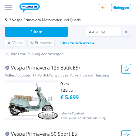
Einloggen
513 Vespa Primavera Motorräder und Quads
Filtern
Vespa
Primavera
Filter zurücksetzen
Infos zur Reihung der Anzeigen
Vespa Primavera 125 Batik E5+
Roller / Scooter, 11 PS (8 kW), gültiges Pickerl, Gewährleistung
0
km
125
ccm
€ 5.699
Jahelka-Zweirad
1120 Wien, 12. Bezirk, Meidling
Vespa Primavera 50 Sport E5