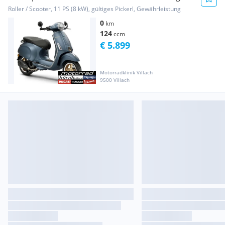
59,-- € mi...
Roller / Scooter, 11 PS (8 kW), gültiges Pickerl, Gewährleistung
0
km
124
ccm
€ 5.899
Motorradklinik Villach
9500 Villach