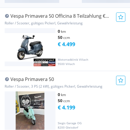
Vespa Primavera 50 Officina 8 Teilzahlung €
49.- Gara...
Roller / Scooter, gültiges Pickerl, Gewährleistung
0
km
50
ccm
€ 4.499
Motorradklinik Villach
9500 Villach
Vespa Primavera 50
Roller / Scooter, 3 PS (2 kW), gültiges Pickerl, Gewährleistung
0
km
50
ccm
€ 4.199
Siegis Garage OG
8200 Gleisdorf