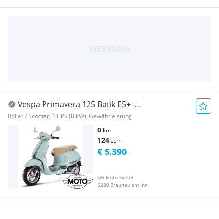
Vespa Primavera 125 Batik E5+ -
SONDERMODELL NEUFAHRZ...
Roller / Scooter, 11 PS (8 kW), Gewährleistung
0
km
124
ccm
€ 5.390
SW Moto GmbH
5280 Braunau am Inn