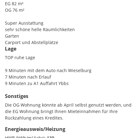
EG 82 m²
OG 76 m²
Super Ausstattung
sehr schöne helle Räumlichkeiten
Garten
Carport und Abstellplätze
Lage
Keller und Nebenräume
sehr großzügig gestaltet
TOP ruhe Lage
Ausbau auf 3 Einheit ev. möglich
Freie Mietzinsbildung und Mietvertrag nach ABGB
9 Minuten mit dem Auto nach Wieselburg
7 Minuten nach Erlauf
9 Minuten zu A1 Auffahrt Ybbs
Sonstiges
Die OG Wohnung könnte ab April selbst genutzt werden, und
die EG Wohnung bringt Ihnen Mieteinnahmen für Ihre
Rückzahlung eines Kredites.
Energieausweis/Heizung
HWB (kWh/m²/Jahr):
130