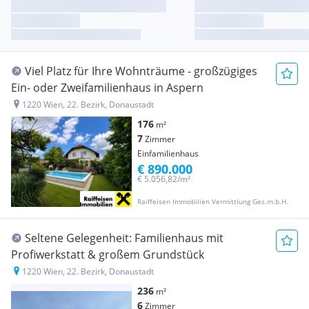
Viel Platz für Ihre Wohnträume - großzügiges
Ein- oder Zweifamilienhaus in Aspern
1220 Wien, 22. Bezirk, Donaustadt
176
m²
7
Zimmer
Einfamilienhaus
€ 890.000
€ 5.056,82/m²
Raiffeisen Immobilien Vermittlung Ges.m.b.H.
Seltene Gelegenheit: Familienhaus mit
Profiwerkstatt & großem Grundstück
1220 Wien, 22. Bezirk, Donaustadt
236
m²
6
Zimmer