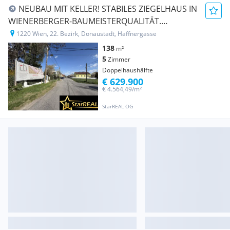
NEUBAU MIT KELLER! STABILES ZIEGELHAUS IN
WIENERBERGER-BAUMEISTERQUALITÄT.
PROVISIONSFREI für den Käufer.
1220 Wien, 22. Bezirk, Donaustadt, Haffnergasse
138
m²
5
Zimmer
Doppelhaushälfte
€ 629.900
€ 4.564,49/m²
StarREAL OG