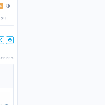
en
5.541
254414478