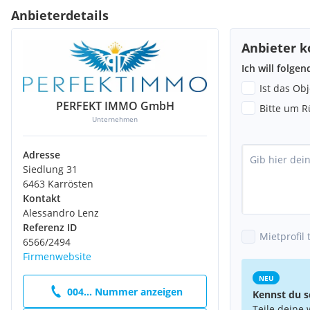
Anbieterdetails
Energieausweis: in Arbeit
Anbieter k
Widmung: Bau-Mischgebiet
Ich will folge
Ist das Ob
PERFEKT IMMO GmbH
Mietwohnungen:
Bitte um R
Unternehmen
Ausstattung: cremeweiße Einbauküchen, Badezimmereinrichtu
Adresse
Fenster: 3-fach verglast, mit Sonnenschutz
Siedlung 31
6463 Karrösten
Böden: Parkett und Fliesen
Kontakt
Alessandro Lenz
Referenz ID
Mietprofil 
6566/2494
Büroflächen:
Firmenwebsite
NEU
Ausstattung: cremeweiße Einbauküchen, Badezimmereinrichtu
004... Nummer anzeigen
Kennst du s
Fenster: 3-fach verglast, mit Sonnenschutz
Teile deine 