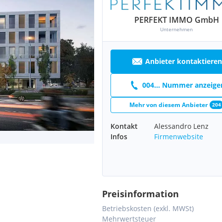
PERFEKT IMMO GmbH
Unternehmen
Anbieter kontaktieren
004... Nummer anzeige
Mehr von diesem Anbieter
204
Kontakt
Alessandro Lenz
Infos
Firmenwebsite
Preisinformation
Betriebskosten (exkl. MWSt)
Mehrwertsteuer