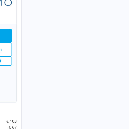
n
€ 103
€ 67