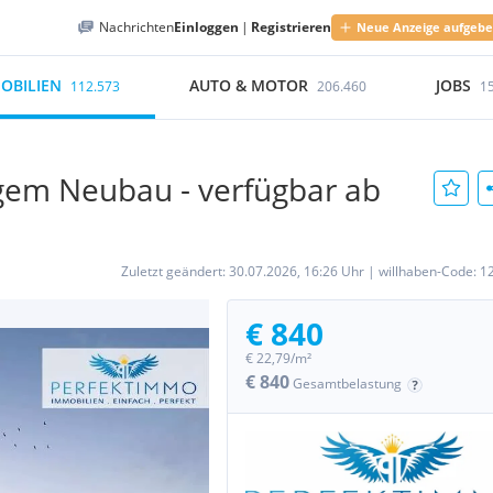
Nachrichten
Einloggen
|
Registrieren
Neue Anzeige aufgeb
OBILIEN
AUTO & MOTOR
JOBS
112.573
206.460
1
gem Neubau - verfügbar ab
Zuletzt geändert:
30.07.2026, 16:26 Uhr
|
willhaben-Code:
1
€ 840
€ 22,79/m²
€ 840
Gesamtbelastung