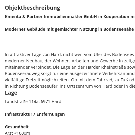
Objektbeschreibung
Kmenta & Partner Immobilienmakler GmbH in Kooperation 
Modernes Gebäude mit gemischter Nutzung in Bodenseenähe
In attraktiver Lage von Hard, nicht weit vom Ufer des Bodensees 
moderner Neubau, der Wohnen, Arbeiten und Gewerbe in zeitg
miteinander verbindet. Die Lage an der Harder Rheinstraße sowi
Bodenseeradweg sorgt für eine ausgezeichnete Verkehrsanbind
vielfältige Freizeitmöglichkeiten. Ob mit dem Fahrrad, zu Fuß o
in Richtung Bodenseeufer, ins Ortszentrum von Hard oder in 
Lage
sind kurz und komfortabel. Diese Kombination aus naturnaher
Infrastruktur und moderner Bauweise macht das Projekt zu ein
Landstraße 114a, 6971 Hard
Wohnort für Singles, Paare und Familien.
Infrastruktur / Entfernungen
Der Neubau besteht aus einem architektonisch klar gestaltete
Hauptgebäuden, die sich eine gemeinsame Garage teilen. Währ
Gesundheit
naher Zukunft als Hotel ausgeführt wird, befindet sich im zweite
Arzt <1000m