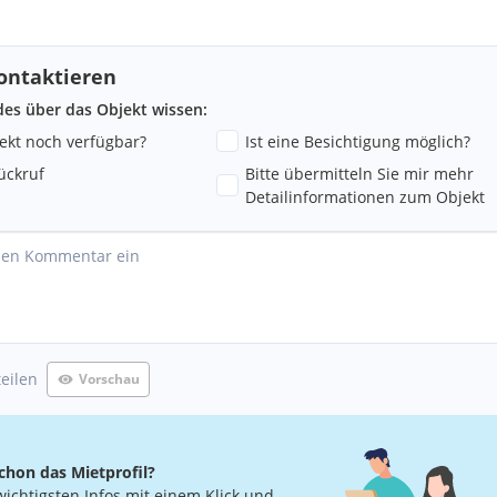
ontaktieren
ndes über das Objekt wissen:
jekt noch verfügbar?
Ist eine Besichtigung möglich?
ückruf
Bitte übermitteln Sie mir mehr
Detailinformationen zum Objekt
ng
teilen
Vorschau
ng
chon das Mietprofil?
wichtigsten Infos mit einem Klick und