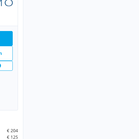
n
€ 204
€ 125