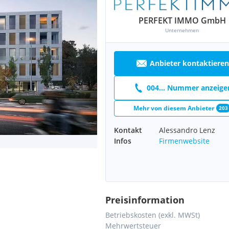
PERFEKT IMMO GmbH
Unternehmen
Anbieter kontaktieren
004... Nummer anzeige
Mehr von diesem Anbieter
203
Kontakt
Alessandro Lenz
Infos
Firmenwebsite
Preisinformation
Betriebskosten (exkl. MWSt)
Mehrwertsteuer