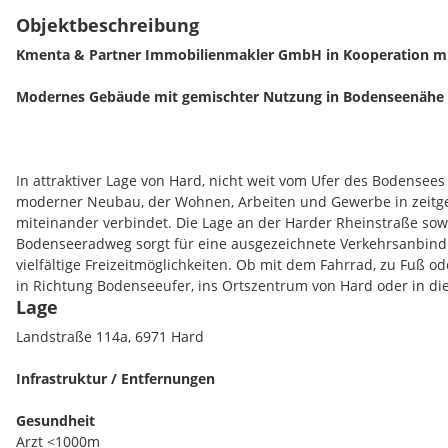
Objektbeschreibung
Kmenta & Partner Immobilienmakler GmbH in Kooperation 
Modernes Gebäude mit gemischter Nutzung in Bodenseenähe
In attraktiver Lage von Hard, nicht weit vom Ufer des Bodensees 
moderner Neubau, der Wohnen, Arbeiten und Gewerbe in zeitg
miteinander verbindet. Die Lage an der Harder Rheinstraße sowi
Bodenseeradweg sorgt für eine ausgezeichnete Verkehrsanbind
vielfältige Freizeitmöglichkeiten. Ob mit dem Fahrrad, zu Fuß o
in Richtung Bodenseeufer, ins Ortszentrum von Hard oder in 
Lage
sind kurz und komfortabel. Diese Kombination aus naturnaher
Infrastruktur und moderner Bauweise macht das Projekt zu ein
Landstraße 114a, 6971 Hard
Wohnort für Singles, Paare und Familien.
Infrastruktur / Entfernungen
Der Neubau besteht aus einem architektonisch klar gestaltete
Hauptgebäuden, die sich eine gemeinsame Garage teilen. Währ
Gesundheit
naher Zukunft als Hotel ausgeführt wird, befindet sich im zweite
Arzt <1000m