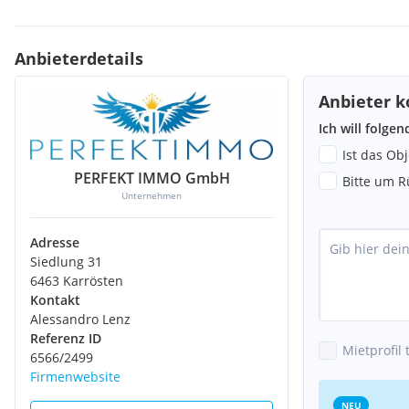
Energieausweis: in Arbeit
Anbieterdetails
Widmung: Bau-Mischgebiet
Anbieter k
Ich will folge
Mietwohnungen:
Ist das Ob
PERFEKT IMMO GmbH
Ausstattung: cremeweiße Einbauküchen, Badezimmereinrichtu
Bitte um R
Unternehmen
Fenster: 3-fach verglast, mit Sonnenschutz
Adresse
Böden: Parkett und Fliesen
Siedlung 31
6463 Karrösten
Kontakt
Alessandro Lenz
Büroflächen:
Referenz ID
Mietprofil 
6566/2499
Ausstattung: cremeweiße Einbauküchen, Badezimmereinrichtu
Firmenwebsite
NEU
Fenster: 3-fach verglast, mit Sonnenschutz