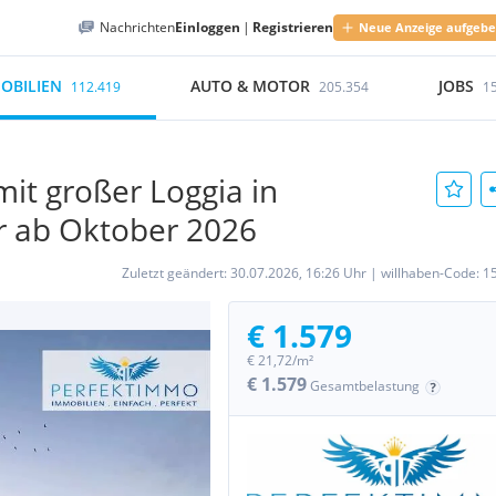
Nachrichten
Einloggen
|
Registrieren
Neue Anzeige aufgeb
OBILIEN
AUTO & MOTOR
JOBS
112.419
205.354
1
it großer Loggia in
r ab Oktober 2026
Zuletzt geändert:
30.07.2026, 16:26 Uhr
|
willhaben-Code:
1
€ 1.579
€ 21,72/m²
€ 1.579
Gesamtbelastung