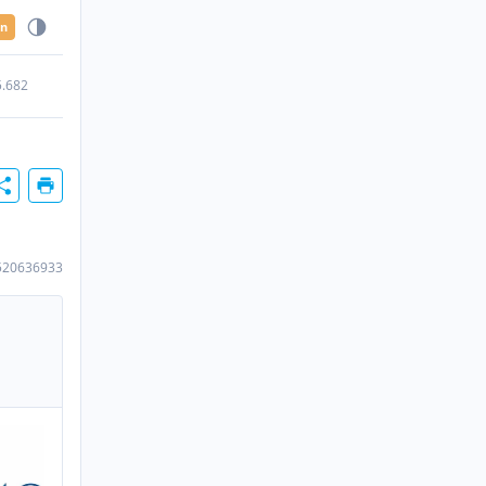
en
5.682
520636933