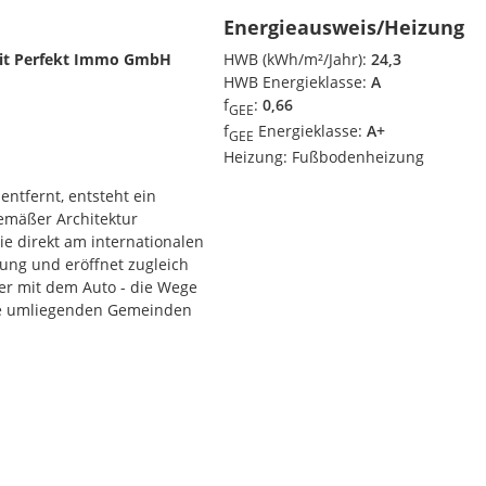
Energieausweis/Heizung
mit Perfekt Immo GmbH
HWB (kWh/m²/Jahr):
24,3
HWB Energieklasse:
A
f
:
0,66
GEE
f
Energieklasse:
A+
GEE
Heizung:
Fußbodenheizung
entfernt, entsteht ein
emäßer Architektur
e direkt am internationalen
ung und eröffnet zugleich
der mit dem Auto - die Wege
die umliegenden Gemeinden
 Umgebung, guter
em besonders attraktiven
n Gebäudekomplex mit zwei
end eines der Gebäude in
n Baukörper, der bereits in