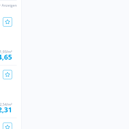
er Anzeigen
1,93/m²
4,65
2,54/m²
2,31