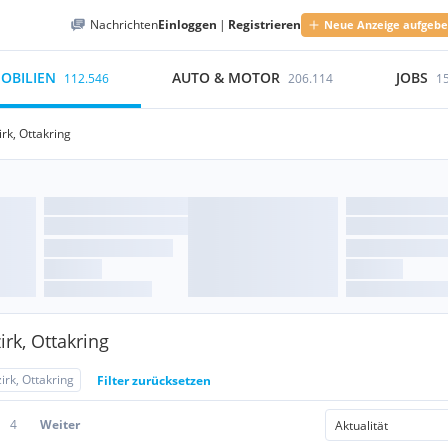
Nachrichten
Einloggen
|
Registrieren
Neue Anzeige aufgeb
OBILIEN
AUTO & MOTOR
JOBS
112.546
206.114
1
irk, Ottakring
rk, Ottakring
irk, Ottakring
Filter zurücksetzen
4
Weiter