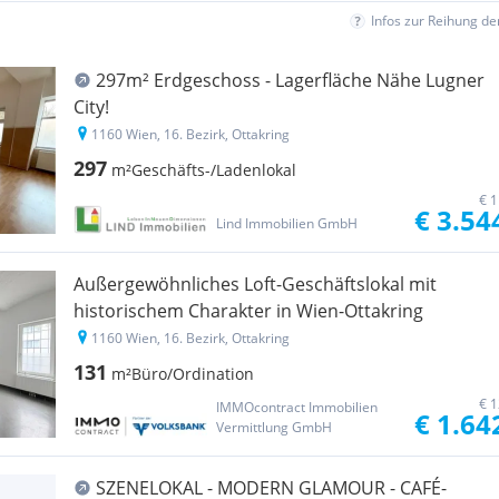
Infos zur Reihung d
297m² Erdgeschoss - Lagerfläche Nähe Lugner
City!
1160 Wien, 16. Bezirk, Ottakring
297
m²
Geschäfts-/Ladenlokal
€ 1
€ 3.54
Lind Immobilien GmbH
Außergewöhnliches Loft-Geschäftslokal mit
historischem Charakter in Wien-Ottakring
1160 Wien, 16. Bezirk, Ottakring
131
m²
Büro/Ordination
€ 1
IMMOcontract Immobilien
€ 1.64
Vermittlung GmbH
SZENELOKAL - MODERN GLAMOUR - CAFÉ-