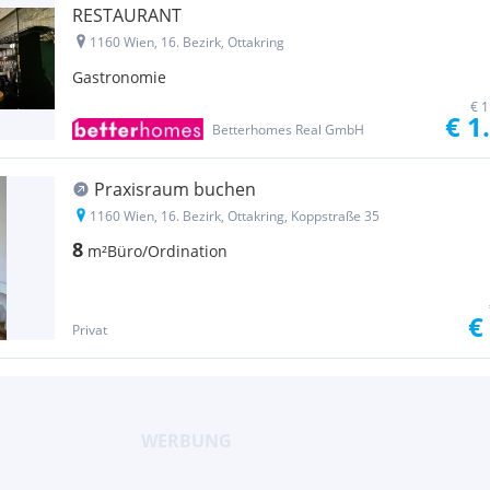
RESTAURANT
1160 Wien, 16. Bezirk, Ottakring
Gastronomie
€ 1
€ 1
Betterhomes Real GmbH
Praxisraum buchen
1160 Wien, 16. Bezirk, Ottakring, Koppstraße 35
8
m²
Büro/Ordination
€
Privat