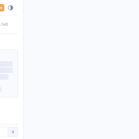
en
5.540