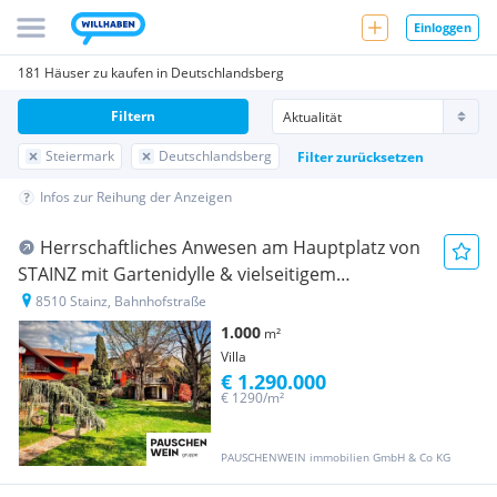
Einloggen
181 Häuser zu kaufen in Deutschlandsberg
Filtern
Steiermark
Deutschlandsberg
Filter zurücksetzen
Infos zur Reihung der Anzeigen
Herrschaftliches Anwesen am Hauptplatz von
STAINZ mit Gartenidylle & vielseitigem
Nutzungspotenzial
8510 Stainz, Bahnhofstraße
1.000
m²
Villa
€ 1.290.000
€ 1290/m²
PAUSCHENWEIN immobilien GmbH & Co KG