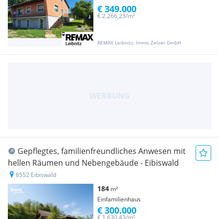
€ 349.000
€ 2.266,23/m²
REMAX Leibnitz, Immo Zelzer GmbH
Gepflegtes, familienfreundliches Anwesen mit
hellen Räumen und Nebengebäude - Eibiswald
8552 Eibiswald
184
m²
Einfamilienhaus
€ 300.000
€ 1.630,43/m²