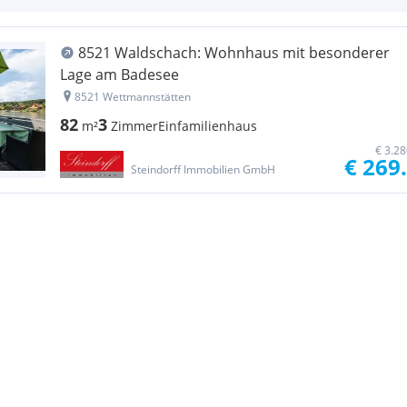
8521 Waldschach: Wohnhaus mit besonderer
Lage am Badesee
8521 Wettmannstätten
82
3
m²
Zimmer
Einfamilienhaus
€ 3.2
€ 269
Steindorff Immobilien GmbH