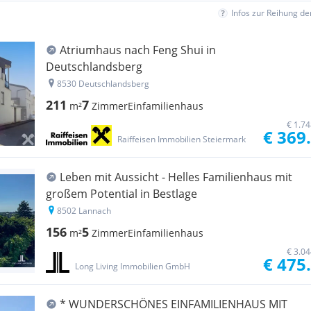
Infos zur Reihung d
Atriumhaus nach Feng Shui in
Deutschlandsberg
8530 Deutschlandsberg
211
7
m²
Zimmer
Einfamilienhaus
€ 1.7
€ 369
Raiffeisen Immobilien Steiermark
Leben mit Aussicht - Helles Familienhaus mit
großem Potential in Bestlage
8502 Lannach
156
5
m²
Zimmer
Einfamilienhaus
€ 3.0
€ 475
Long Living Immobilien GmbH
* WUNDERSCHÖNES EINFAMILIENHAUS MIT