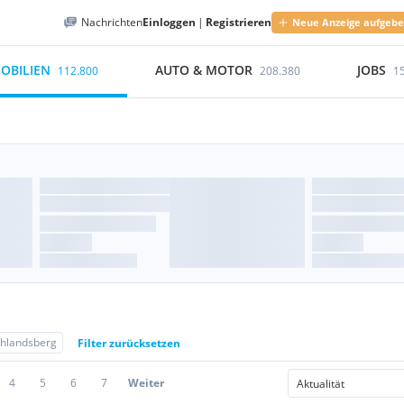
Nachrichten
Einloggen
|
Registrieren
Neue Anzeige aufgeb
OBILIEN
AUTO & MOTOR
JOBS
112.800
208.380
1
hlandsberg
Filter zurücksetzen
4
5
6
7
Weiter