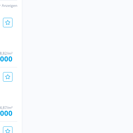
er Anzeigen
48,82/m²
.000
44,87/m²
.000