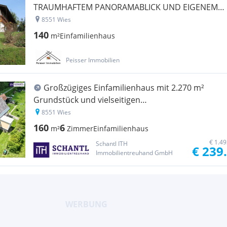
TRAUMHAFTEM PANORAMABLICK UND EIGENEM
WEINGARTEN *
8551 Wies
140
m²
Einfamilienhaus
Peisser Immobilien
Großzügiges Einfamilienhaus mit 2.270 m²
Grundstück und vielseitigen
Nutzungsmöglichkeiten
8551 Wies
160
6
m²
Zimmer
Einfamilienhaus
€ 1.4
Schantl ITH
€ 239
Immobilientreuhand GmbH