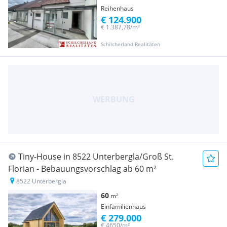
Reihenhaus
€ 124.900
€ 1.387,78/m²
Schilcherland Realitäten
Tiny-House in 8522 Unterbergla/Groß St.
Florian - Bebauungsvorschlag ab 60 m²
8522 Unterbergla
60
m²
Einfamilienhaus
€ 279.000
€ 4650/m²