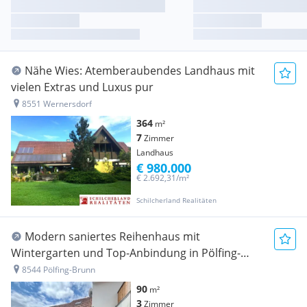
Nähe Wies: Atemberaubendes Landhaus mit
vielen Extras und Luxus pur
8551 Wernersdorf
364
m²
7
Zimmer
Landhaus
€ 980.000
€ 2.692,31/m²
Schilcherland Realitäten
Modern saniertes Reihenhaus mit
Wintergarten und Top-Anbindung in Pölfing-
Brunn
8544 Pölfing-Brunn
90
m²
3
Zimmer