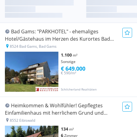
Bad Gams: "PARKHOTEL" - ehemaliges
Hotel/Gästehaus im Herzen des Kurortes Bad
Gams
8524 Bad Gams, Bad Gams
1.100
m²
Sonstige
€ 649.000
€ 590/m²
Schilcherland Realitäten
Heimkommen & Wohlfühler! Gepflegtes
Einfamilienhaus mit herrlichem Grund und
überdachtem Pool
8552 Eibiswald
134
m²
6
Zimmer