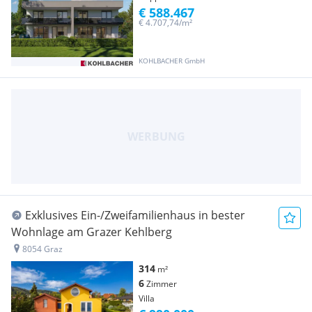
€ 588.467
€ 4.707,74/m²
KOHLBACHER GmbH
Exklusives Ein-/Zweifamilienhaus in bester
Wohnlage am Grazer Kehlberg
8054 Graz
314
m²
6
Zimmer
Villa