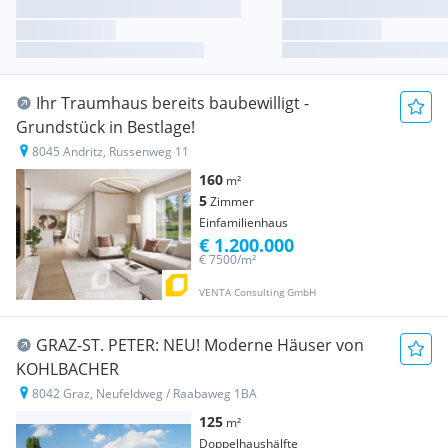
Ihr Traumhaus bereits baubewilligt -
Grundstück in Bestlage!
8045 Andritz, Russenweg 11
160
m²
5
Zimmer
Einfamilienhaus
€ 1.200.000
€ 7500/m²
VENTA Consulting GmbH
GRAZ-ST. PETER: NEU! Moderne Häuser von
KOHLBACHER
8042 Graz, Neufeldweg / Raabaweg 1BA
125
m²
Doppelhaushälfte