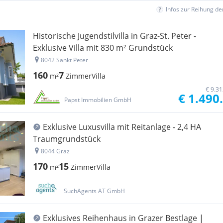
Infos zur Reihung d
Historische Jugendstilvilla in Graz-St. Peter -
Exklusive Villa mit 830 m² Grundstück
8042 Sankt Peter
160
7
m²
Zimmer
Villa
€ 9.3
€ 1.490
Papst Immobilien GmbH
Exklusive Luxusvilla mit Reitanlage - 2,4 HA
Traumgrundstück
8044 Graz
170
15
m²
Zimmer
Villa
SuchAgents AT GmbH
Exklusives Reihenhaus in Grazer Bestlage |