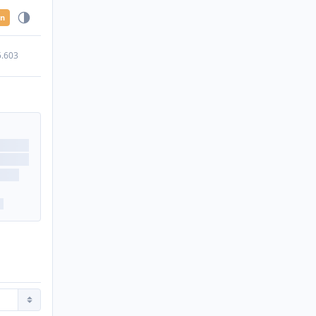
en
5.603