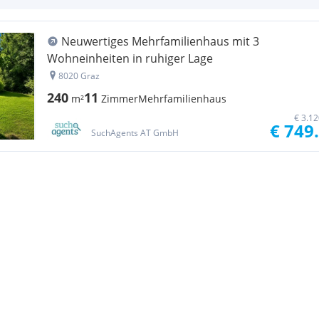
Neuwertiges Mehrfamilienhaus mit 3
Wohneinheiten in ruhiger Lage
8020 Graz
240
11
m²
Zimmer
Mehrfamilienhaus
€ 3.1
€ 749
SuchAgents AT GmbH