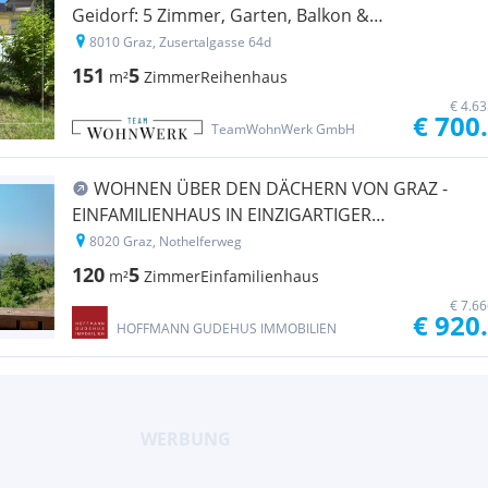
Geidorf: 5 Zimmer, Garten, Balkon &
Dachterrasse - Ihr Traumhaus wartet!
8010 Graz, Zusertalgasse 64d
151
5
m²
Zimmer
Reihenhaus
€ 4.6
€ 700
TeamWohnWerk GmbH
WOHNEN ÜBER DEN DÄCHERN VON GRAZ -
EINFAMILIENHAUS IN EINZIGARTIGER
AUSSICHTSLAGE
8020 Graz, Nothelferweg
120
5
m²
Zimmer
Einfamilienhaus
€ 7.6
€ 920
HOFFMANN GUDEHUS IMMOBILIEN