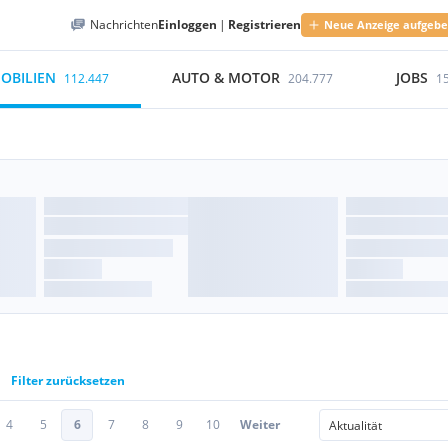
Nachrichten
Einloggen
|
Registrieren
Neue Anzeige aufgeb
OBILIEN
AUTO & MOTOR
JOBS
112.447
204.777
1
Filter zurücksetzen
4
5
6
7
8
9
10
Weiter