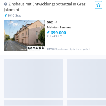
Zinshaus mit Entwicklungspotenzial in Graz
Jakomini
8010 Graz
562
m²
Mehrfamilienhaus
€ 699.000
€ 1.243,77/m²
IMMOXX performed by ix immo gmbH