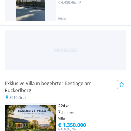
€ 4.459,46/m²
Privat
Exklusive Villa in begehrter Bestlage am
Ruckerlberg
8010 Graz
224
m²
7
Zimmer
Villa
€ 1.350.000
€ 6.026,79/m²