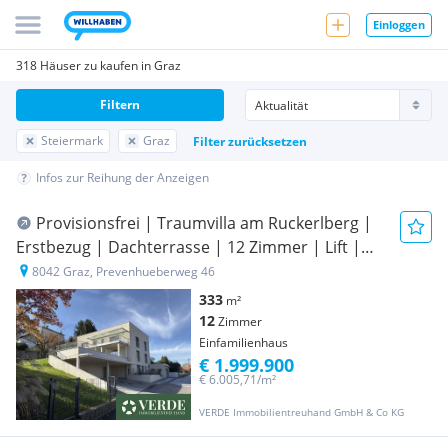
Einloggen
318 Häuser zu kaufen in Graz
Filtern
Steiermark
Graz
Filter zurücksetzen
Infos zur Reihung der Anzeigen
Provisionsfrei | Traumvilla am Ruckerlberg |
Erstbezug | Dachterrasse | 12 Zimmer | Lift |
Garage
8042 Graz, Prevenhueberweg 46
333
m²
12
Zimmer
Einfamilienhaus
€ 1.999.900
€ 6.005,71/m²
VERDE Immobilientreuhand GmbH & Co KG