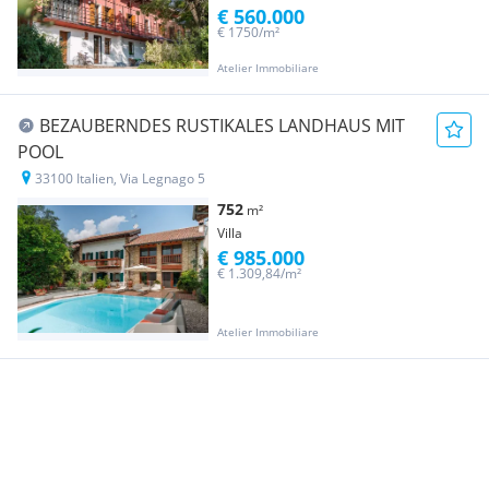
€ 560.000
€ 1750/m²
Atelier Immobiliare
BEZAUBERNDES RUSTIKALES LANDHAUS MIT
POOL
33100 Italien, Via Legnago 5
752
m²
Villa
€ 985.000
€ 1.309,84/m²
Atelier Immobiliare