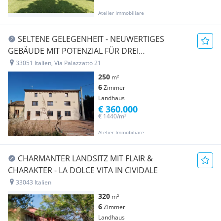
Atelier Immobiliare
SELTENE GELEGENHEIT - NEUWERTIGES
GEBÄUDE MIT POTENZIAL FÜR DREI
UNABHÄNGIGE WOHNEINHEITEN
33051 Italien, Via Palazzatto 21
250
m²
6
Zimmer
Landhaus
€ 360.000
€ 1440/m²
Atelier Immobiliare
CHARMANTER LANDSITZ MIT FLAIR &
CHARAKTER - LA DOLCE VITA IN CIVIDALE
33043 Italien
320
m²
6
Zimmer
Landhaus