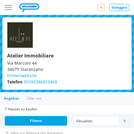
Einloggen
Atelier Immobiliare
Via Marconi 44
34079
Staranzano
Firmenwebsite
Telefon
00393386859468
Angebot
Über uns
7 Häuser zu kaufen
Filtern
Infos zur Reihung der Anzeigen