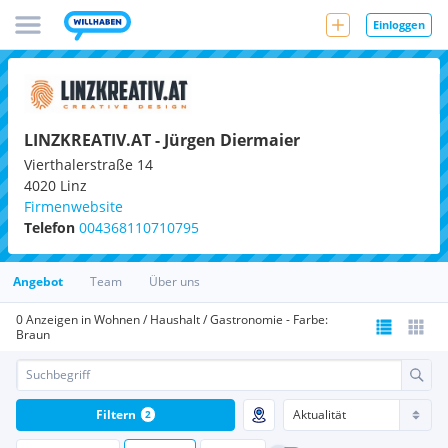
Einloggen
LINZKREATIV.AT - Jürgen Diermaier
Vierthalerstraße 14
4020
Linz
Firmenwebsite
Telefon
004368110710795
Angebot
Team
Über uns
0 Anzeigen in Wohnen / Haushalt / Gastronomie - Farbe:
Braun
Filtern
2