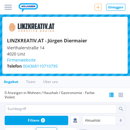
Einloggen
LINZKREATIV.AT - Jürgen Diermaier
Vierthalerstraße 14
4020
Linz
Firmenwebsite
Telefon
004368110710795
Angebot
Team
Über uns
0 Anzeigen in Wohnen / Haushalt / Gastronomie - Farbe:
Violett
Filtern
2