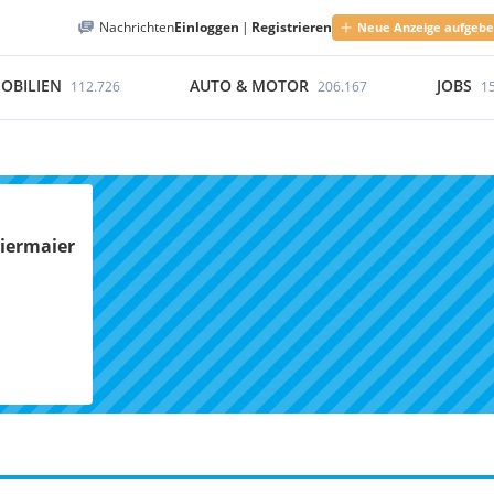
Nachrichten
Einloggen
|
Registrieren
Neue Anzeige aufgeb
OBILIEN
AUTO & MOTOR
JOBS
112.726
206.167
1
Diermaier