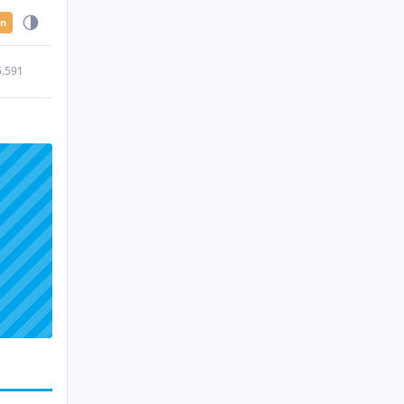
en
5.591