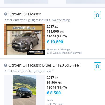
Citroën C4 Picasso
Diesel, Automatik, gültiges Pickerl, Gewährleistung
2017
EZ
111.000
km
120
PS (88 kW)
€ 10.890
Autostadl - Fehberger
8741 Weißkirchen in Steiermark
Citroën C4 Picasso BlueHDi 120 S&S Feel
Edition
Diesel, Schaltgetriebe, gültiges Pickerl
2017
EZ
99.500
km
120
PS (88 kW)
€ 8.500
Privat
5730 Mittersill