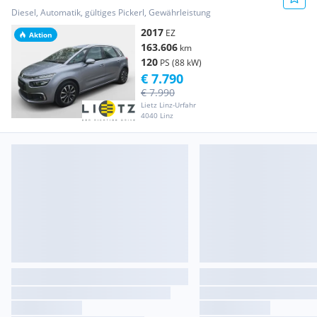
Diesel, Automatik, gültiges Pickerl, Gewährleistung
2017
EZ
Aktion
163.606
km
120
PS (88 kW)
€ 7.790
€ 7.990
Lietz Linz-Urfahr
4040 Linz