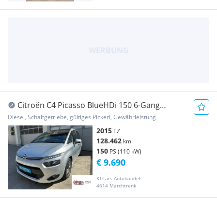
Citroën C4 Picasso BlueHDi 150 6-Gang
Exclusive
Diesel, Schaltgetriebe, gültiges Pickerl, Gewährleistung
2015
EZ
128.462
km
150
PS (110 kW)
€ 9.690
KTCars Autohandel
4614 Marchtrenk