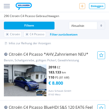
Einloggen
296 Citroën C4 Picasso Gebrauchtwagen
Filtern
Citroën
C4 Picasso
Filter zurücksetzen
Infos zur Reihung der Anzeigen
Citroën C4 Picasso *AHV,Zahnriemen NEU*
Benzin, Schaltgetriebe, gültiges Pickerl, Gewährleistung
2018
EZ
183.133
km
110
PS (81 kW)
€ 8.800
Auto Schwab GmbH
8160 Weiz
Citroën C4 Picasso BlueHDI S&S 120 EAT6 Feel