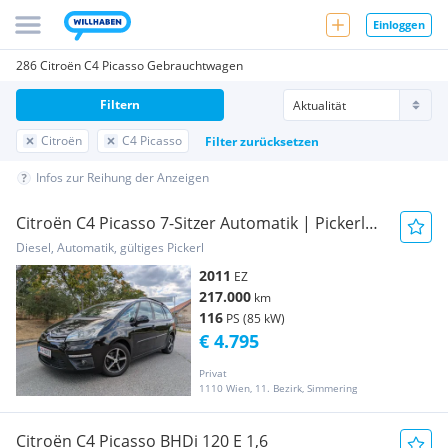
Einloggen
286 Citroën C4 Picasso Gebrauchtwagen
Filtern
Citroën
C4 Picasso
Filter zurücksetzen
Infos zur Reihung der Anzeigen
Citroën C4 Picasso 7-Sitzer Automatik | Pickerl
NEU | Facelift
Diesel, Automatik, gültiges Pickerl
2011
EZ
217.000
km
116
PS (85 kW)
€ 4.795
Privat
1110 Wien, 11. Bezirk, Simmering
Citroën C4 Picasso BHDi 120 E 1,6