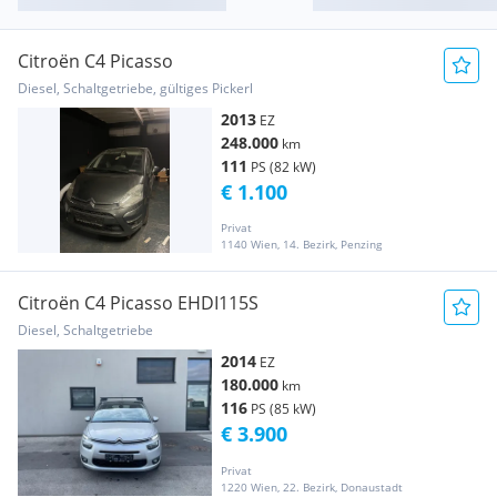
Citroën C4 Picasso
Diesel, Schaltgetriebe, gültiges Pickerl
2013
EZ
248.000
km
111
PS (82 kW)
€ 1.100
Privat
1140 Wien, 14. Bezirk, Penzing
Citroën C4 Picasso EHDI115S
Diesel, Schaltgetriebe
2014
EZ
180.000
km
116
PS (85 kW)
€ 3.900
Privat
1220 Wien, 22. Bezirk, Donaustadt