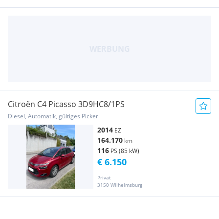
Citroën C4 Picasso 3D9HC8/1PS
Diesel, Automatik, gültiges Pickerl
2014
EZ
164.170
km
116
PS (85 kW)
€ 6.150
Privat
3150 Wilhelmsburg