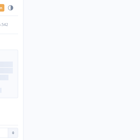
en
5.542