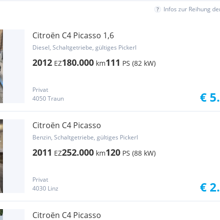
Infos zur Reihung d
Citroën C4 Picasso 1,6
Diesel, Schaltgetriebe, gültiges Pickerl
2012
180.000
111
EZ
km
PS (82 kW)
Privat
€ 5
4050 Traun
Citroën C4 Picasso
Benzin, Schaltgetriebe, gültiges Pickerl
2011
252.000
120
EZ
km
PS (88 kW)
Privat
€ 2
4030 Linz
Citroën C4 Picasso