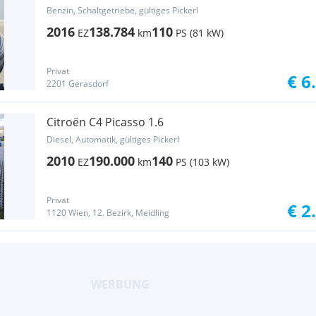
Benzin, Schaltgetriebe, gültiges Pickerl
2016
138.784
110
EZ
km
PS (81 kW)
Privat
€ 6
2201 Gerasdorf
Citroën C4 Picasso 1.6
Diesel, Automatik, gültiges Pickerl
2010
190.000
140
EZ
km
PS (103 kW)
Privat
€ 2
1120 Wien, 12. Bezirk, Meidling