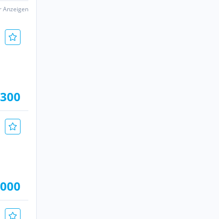
er Anzeigen
.300
.000