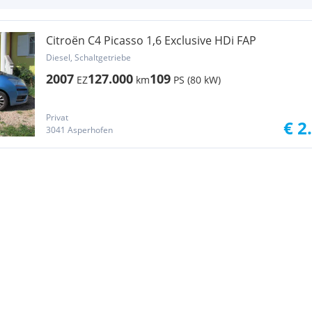
Citroën C4 Picasso 1,6 Exclusive HDi FAP
Diesel, Schaltgetriebe
2007
127.000
109
EZ
km
PS (80 kW)
Privat
€ 2
3041 Asperhofen