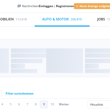
Nachrichten
Einloggen
|
Registrieren
Neue Anzeige aufgeb
OBILIEN
AUTO & MOTOR
JOBS
112.618
206.870
1
Filter zurücksetzen
4
5
6
7
8
9
10
Weiter